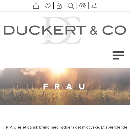
F R A U
F R A U er et dansk brand med rødder i det midtjyske. Et spændende