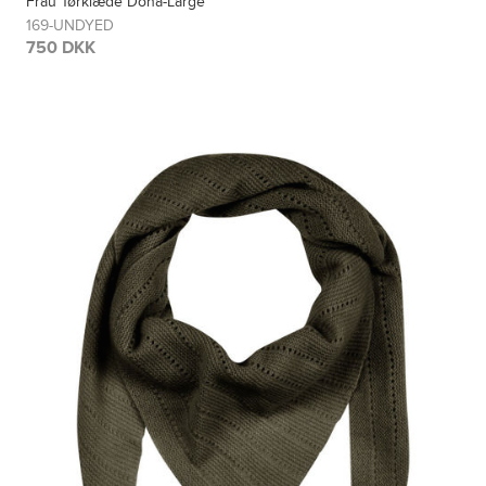
Frau Tørklæde Doha-Large
169-UNDYED
750 DKK