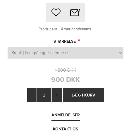
Producent:
Americandreams
*
STØRRELSE
1.800 DKK
900 DKK
-
+
ANMELDELSER
KONTAKT OS