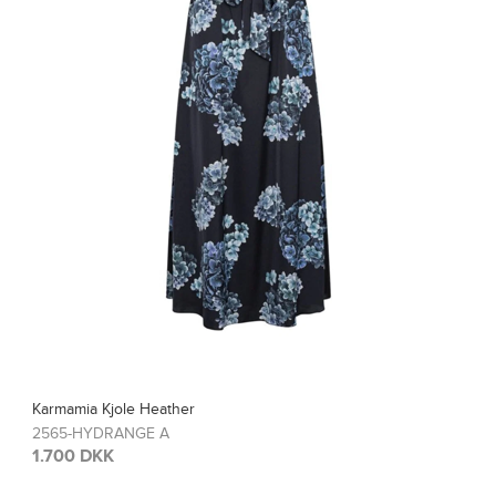
 Heather
Karmamia Blus
GE A
2567-HYDRA
1.200 DKK