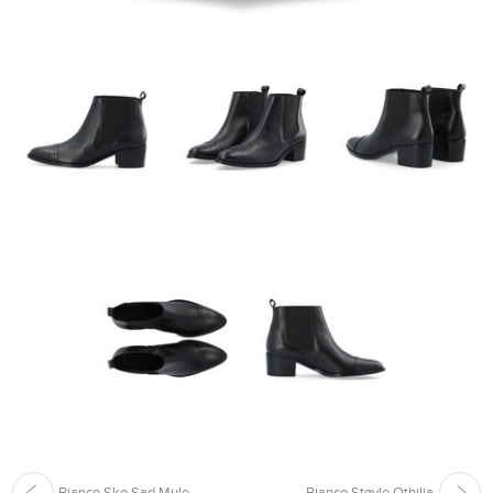
Bianco Sko Sad Mule
Bianco Støvle Othilia