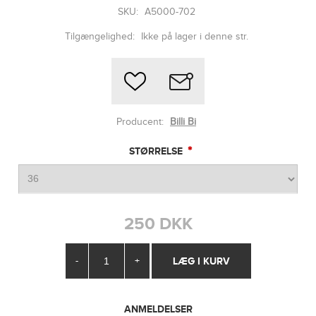
SKU:
A5000-702
Tilgængelighed:
Ikke på lager i denne str.
Producent:
Billi Bi
*
STØRRELSE
250 DKK
-
+
ANMELDELSER