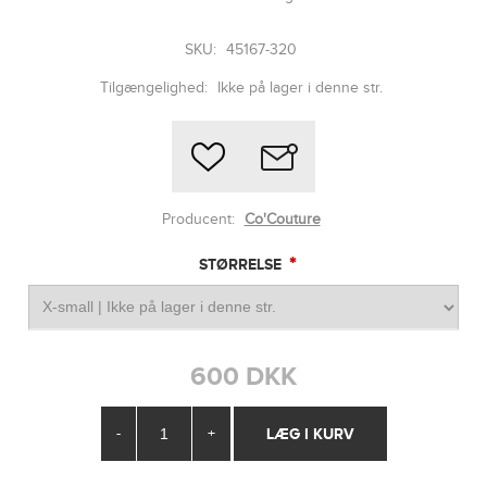
SKU:
45167-320
Tilgængelighed:
Ikke på lager i denne str.
Producent:
Co'Couture
*
STØRRELSE
600 DKK
-
+