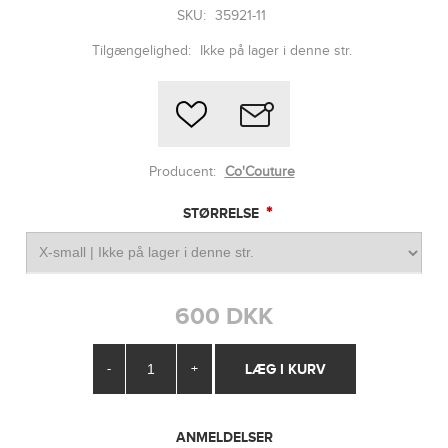
SKU:
35921-11
Tilgængelighed:
Ikke på lager i denne str.
Producent:
Co'Couture
*
STØRRELSE
600 DKK
-
+
ANMELDELSER