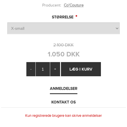
Producent:
Co'Couture
*
STØRRELSE
2.100 DKK
1.050 DKK
-
+
ANMELDELSER
KONTAKT OS
Kun registrerede brugere kan skrive anmeldelser