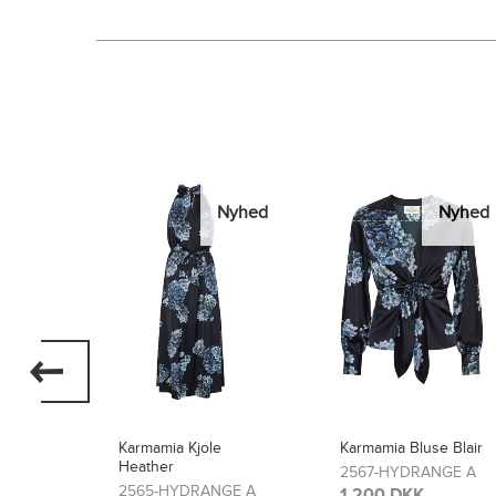
Nyhed
Nyhed
Nyhed
Karmamia Bluse Blair
Karmamia Bukser
Lou
2567-HYDRANGE A
GE A
2566-HYDRANGE A
1.200 DKK