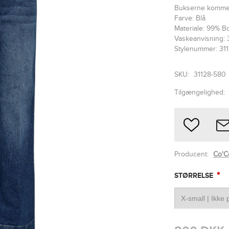
Bukserne kommer 
Farve: Blå
Materiale: 99% B
Vaskeanvisning: 
Stylenummer: 31
SKU:
31128-580
Tilgængelighed:
Producent:
Co'C
*
STØRRELSE