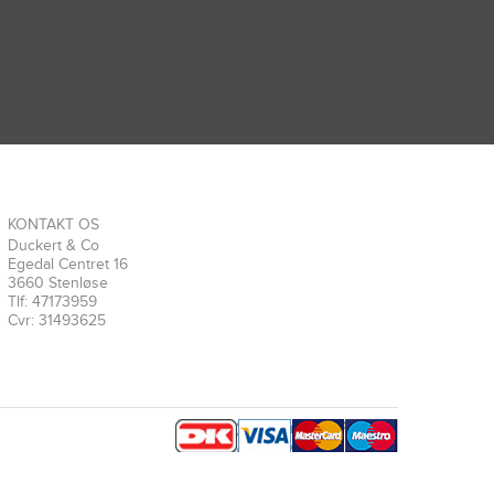
KONTAKT OS
Duckert & Co
Egedal Centret 16
3660 Stenløse
Tlf: 47173959
Cvr: 31493625