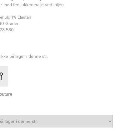
med fed lukkedetalje ved taljen.
omuld 1% Elastan
30 Grader
128-580
Ikke på lager i denne str.
outure