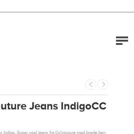
uture Jeans IndigoCC
s Indigo. Super cool jeans fra Co'couture med brede ben.