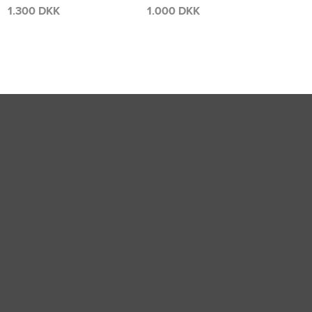
BLO
1.000 DKK
1.700 DKK
1.70