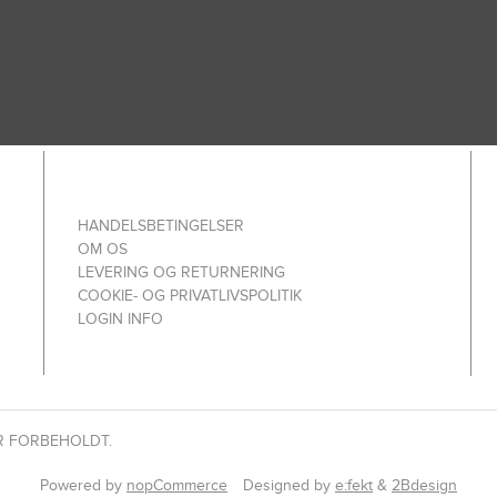
HANDELSBETINGELSER
OM OS
LEVERING OG RETURNERING
COOKIE- OG PRIVATLIVSPOLITIK
LOGIN INFO
R FORBEHOLDT.
Powered by
nopCommerce
Designed by
e:fekt
&
2Bdesign