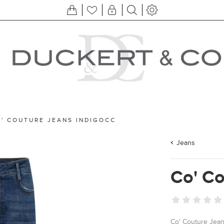
' COUTURE JEANS INDIGOCC
Jeans
Co' Co
Co' Couture Jean