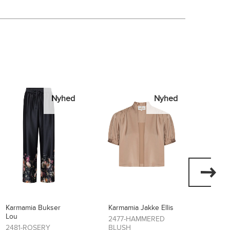
Nyhed
Nyhed
Karmamia Jakke Ellis
Karmamia Kjole Layla
Karma
Flore
2477-HAMMERED
2474-SCARLETT
BLUSH
FLOWER
2473