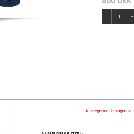
800 DKK
-
+
Kun registrerede brugere ka
ANMELDELSE TITEL: