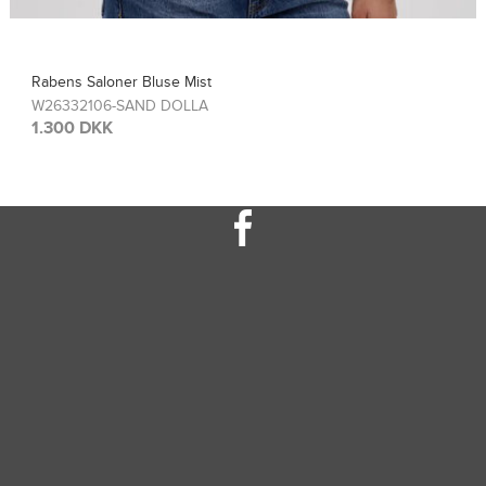
Rabens Saloner Top Sinem
W26308115-FRENCH TOA
1.300 DKK