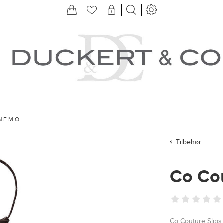
 NEMO
Tilbehør
Co Co
Co Couture Slip