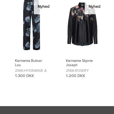
Nyhed
Nyhed
Ny
 Bukser
Karmamia Skjorte
Karmamia Bukser
Joseph
Lou
DRANGE A
2568-ROSERY
2481-ROSERY
KK
1.200 DKK
1.300 DKK