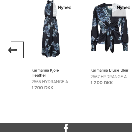
Nyhed
Nyhed
rmamia Kjole
Karmamia Bluse Blair
Karmamia
ather
Lou
2567-HYDRANGE A
565-HYDRANGE A
2566-HY
1.200 DKK
.700 DKK
1.300 D