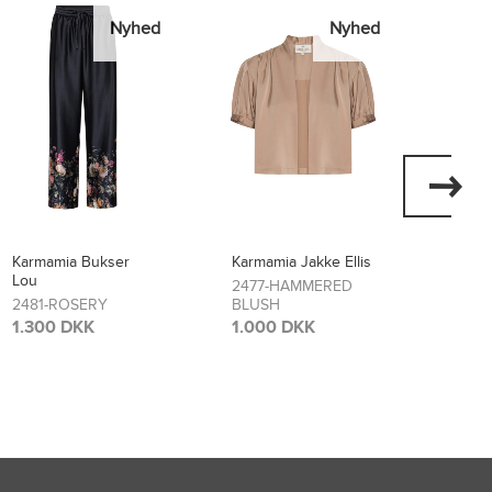
hed
Nyhed
Nyhed
Karmamia Jakke Ellis
Karmamia Kjole Layla
2477-HAMMERED
2474-SCARLETT
BLUSH
FLOWER
1.000 DKK
1.700 DKK