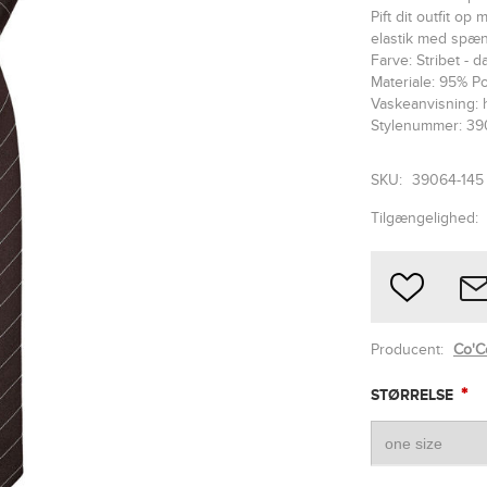
Pift dit outfit op
elastik med spæn
Farve: Stribet - 
Materiale: 95% Po
Vaskeanvisning:
Stylenummer: 39
SKU:
39064-145
Tilgængelighed:
Producent:
Co'C
*
STØRRELSE