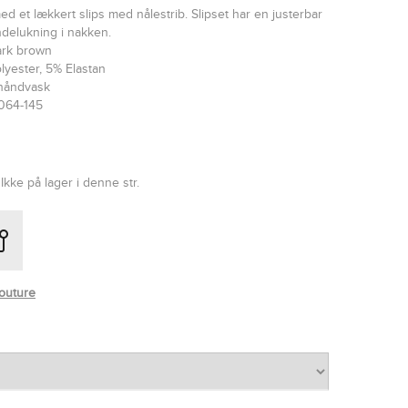
 med et lækkert slips med nålestrib. Slipset har en justerbar
delukning i nakken.
dark brown
lyester, 5% Elastan
 håndvask
064-145
Ikke på lager i denne str.
outure