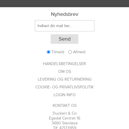
Nyhedsbrev
Tilmeld
Afmeld
HANDELSBETINGELSER
OM OS
LEVERING OG RETURNERING
COOKIE- OG PRIVATLIVSPOLITIK
LOGIN INFO
KONTAKT OS
Duckert & Co
Egedal Centret 16
3660 Stenløse
Tlf: 47173959