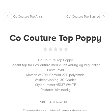
Co Couture Top Alisa
Co' Couture Top Sunrise
Co Couture Top Poppy
Co Couture Top Poppy
Elegant top fra Co'Couture med v-udskæring og læg i taljen.
Farve: hvid
Materiale: 70% Bomuld 27% polyamide
Vaskeanvisning: 30 Grader.
Stylenummer:45137-WHITE
Pasform: Almindelig
SKU:
45137-WHITE
Tilgængelighed:
Ikke på lager i denne str.