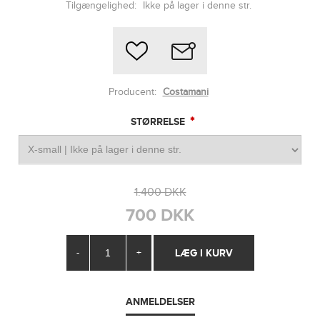
Tilgængelighed:
Ikke på lager i denne str.
Producent:
Costamani
*
STØRRELSE
1.400 DKK
700 DKK
-
+
ANMELDELSER