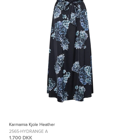
 Heather
Karmamia Blus
GE A
2567-HYDRA
1.200 DKK