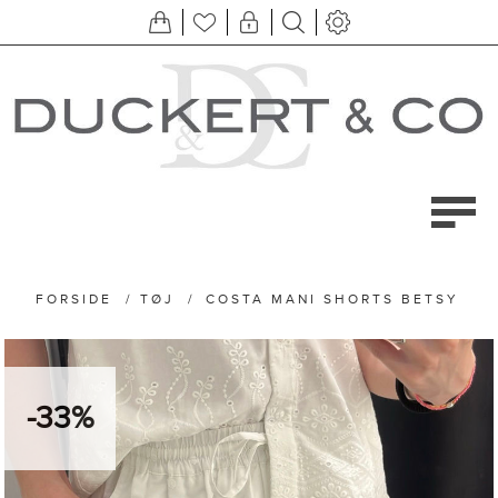
FORSIDE
/
TØJ
/
COSTA MANI SHORTS BETSY
-33%