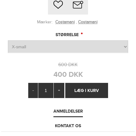
Mærker:
Costamani
,
Costamani
*
STØRRELSE
600 DKK
400 DKK
-
+
ANMELDELSER
KONTAKT OS