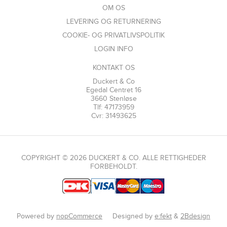
OM OS
LEVERING OG RETURNERING
COOKIE- OG PRIVATLIVSPOLITIK
LOGIN INFO
KONTAKT OS
Duckert & Co
Egedal Centret 16
3660 Stenløse
Tlf: 47173959
Cvr: 31493625
COPYRIGHT © 2026 DUCKERT & CO. ALLE RETTIGHEDER
FORBEHOLDT.
Powered by
nopCommerce
Designed by
e:fekt
&
2Bdesign