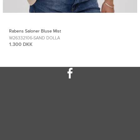
Rabens Saloner Top Sinem
W26308115-FRENCH TOA
1.300 DKK