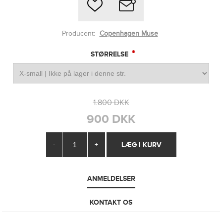
Producent:
Copenhagen Muse
*
STØRRELSE
1.800 DKK
900 DKK
-
+
ANMELDELSER
KONTAKT OS