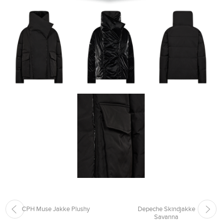
CPH Muse Jakke Plushy
Depeche Skindjakke
Savanna