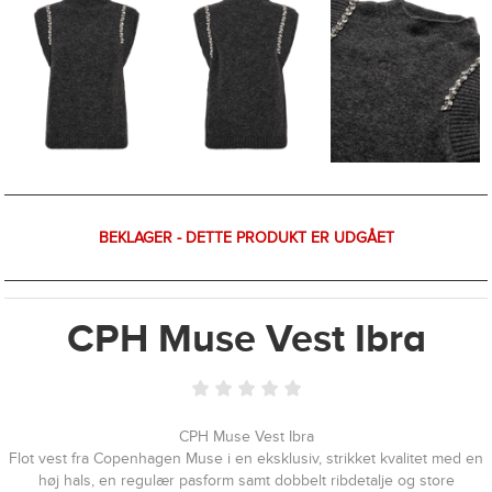
BEKLAGER - DETTE PRODUKT ER UDGÅET
CPH Muse Vest Ibra
CPH Muse Vest Ibra
Flot vest fra Copenhagen Muse i en eksklusiv, strikket kvalitet med en
høj hals, en regulær pasform samt dobbelt ribdetalje og store