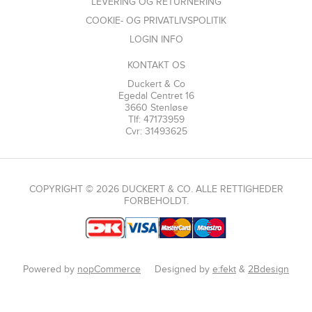
LEVERING OG RETURNERING
COOKIE- OG PRIVATLIVSPOLITIK
LOGIN INFO
KONTAKT OS
Duckert & Co
Egedal Centret 16
3660 Stenløse
Tlf: 47173959
Cvr: 31493625
COPYRIGHT © 2026 DUCKERT & CO. ALLE RETTIGHEDER
FORBEHOLDT.
Powered by
nopCommerce
Designed by
e:fekt
&
2Bdesign