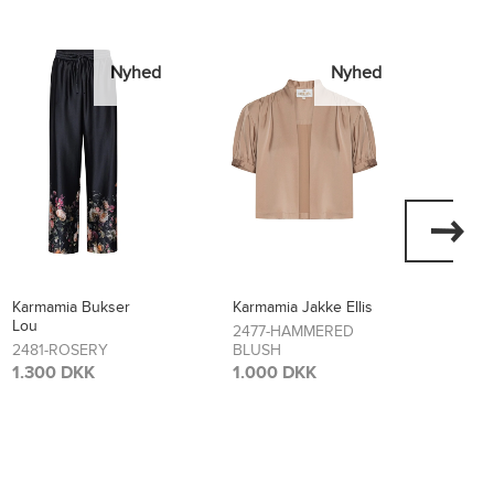
Nyhed
Nyhed
Karmamia Jakke Ellis
Karmamia Kjole Layla
Karma
Flore
2477-HAMMERED
2474-SCARLETT
BLUSH
FLOWER
2473
BLO
1.000 DKK
1.700 DKK
1.70