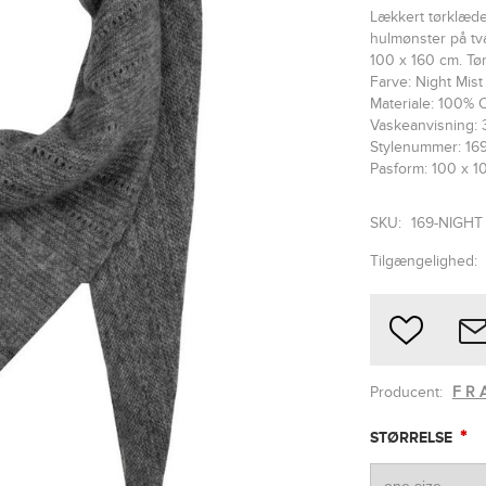
Lækkert tørklæde
hulmønster på tv
100 x 160 cm. Tør
Farve: Night Mist 
Materiale: 100%
Vaskeanvisning: 
Stylenummer: 16
Pasform: 100 x 1
SKU:
169-NIGHT
Tilgængelighed:
Producent:
F R 
*
STØRRELSE