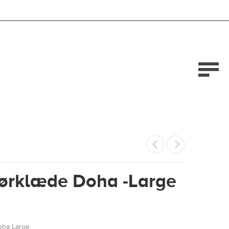
Tørklæde Doha -Large
oha Large.