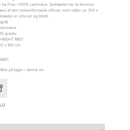
 fra Frau i 100% cashmere. Tørklædet har et feminint
ærs af den trekantformede silhuet, som måler ca. 100 x
klædet er ultra let og blødt.
(grå)
 Cashmere
30 grader
9-NIGHT MIST
00 x 160 cm
 MIST
Ikke på lager i denne str.
A U