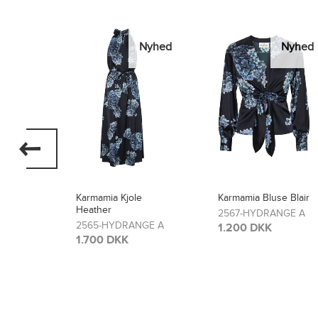
Nyhed
Nyhed
Nyhed
Karmamia Bluse Blair
Karmamia Bukser
Lou
2567-HYDRANGE A
GE A
2566-HYDRANGE A
1.200 DKK
1.300 DKK