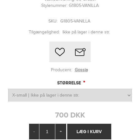
Stylenummer: G1805-VANILLA
SKU:
G1805-VANILLA
Tilgængelighed:
Ikke på lager i denne str.
Producent:
Gossia
*
STØRRELSE
700 DKK
-
+