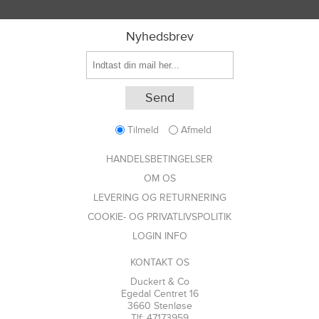
Nyhedsbrev
Tilmeld
Afmeld
HANDELSBETINGELSER
OM OS
LEVERING OG RETURNERING
COOKIE- OG PRIVATLIVSPOLITIK
LOGIN INFO
KONTAKT OS
Duckert & Co
Egedal Centret 16
3660 Stenløse
Tlf: 47173959