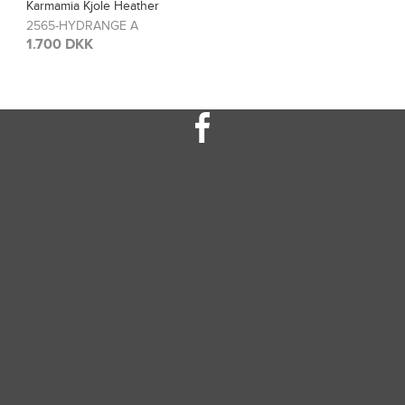
a Kjole Heather
Karma
HYDRANGE A
2567
 DKK
1.20