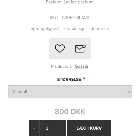
Pasform: Let løs pasform.
SKU:
G2064-BLACK
Tilgængelighed:
Ikke på lager i denne str.
Producent:
Gossia
*
STØRRELSE
800 DKK
-
+