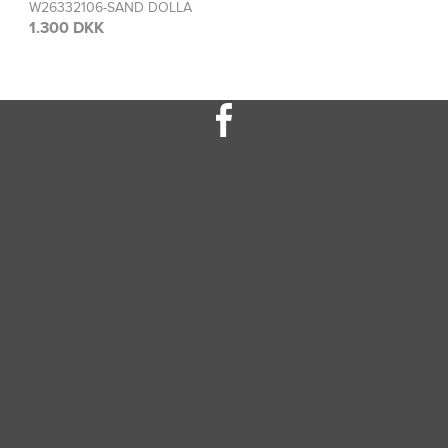
DOLLA
W26308115-FRE
1.300 DKK