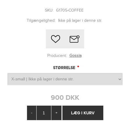
SKU:
G1705-COFFEE
Tilgængelighed:
Ikke på lager i denne str.
Producent:
Gossia
*
STØRRELSE
900 DKK
-
+