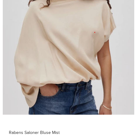
se Mist
Rabens Saloner T