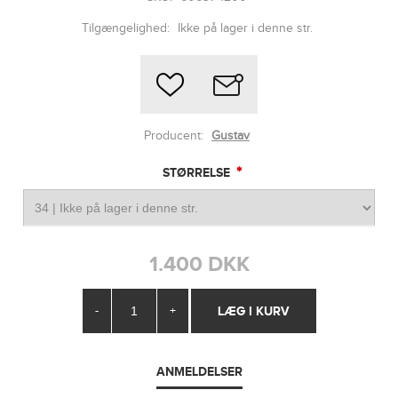
Tilgængelighed:
Ikke på lager i denne str.
Producent:
Gustav
*
STØRRELSE
1.400 DKK
-
+
ANMELDELSER