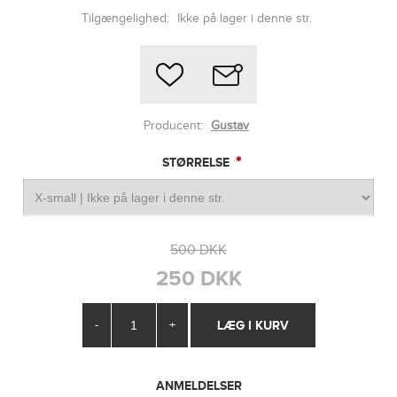
Tilgængelighed:
Ikke på lager i denne str.
Producent:
Gustav
*
STØRRELSE
500 DKK
250 DKK
-
+
ANMELDELSER