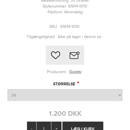
Vaskeanvisning: 30 Grader.
Stylenummer: 61614-1010
Pasform: Almindelig
SKU:
61614-1010
Tilgængelighed:
Ikke på lager i denne str.
Producent:
Gustav
*
STØRRELSE
1.200 DKK
-
+