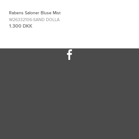
Rabens Saloner Top Sinem
W26308115-FRENCH TOA
1.300 DKK