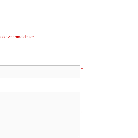
n skrive anmeldelser
*
*