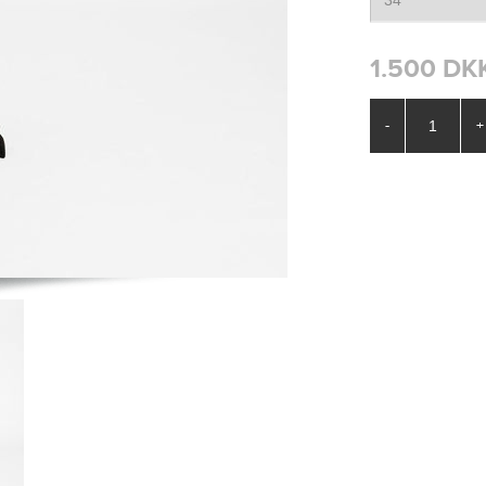
1.500 DK
-
+