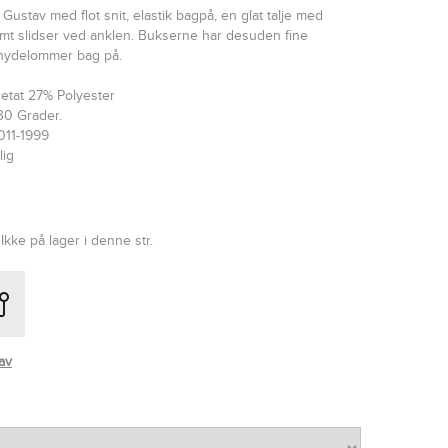
Gustav med flot snit, elastik bagpå, en glat talje med
mt slidser ved anklen. Bukserne har desuden fine
nydelommer bag på.
cetat 27% Polyester
30 Grader.
011-1999
lig
Ikke på lager i denne str.
av