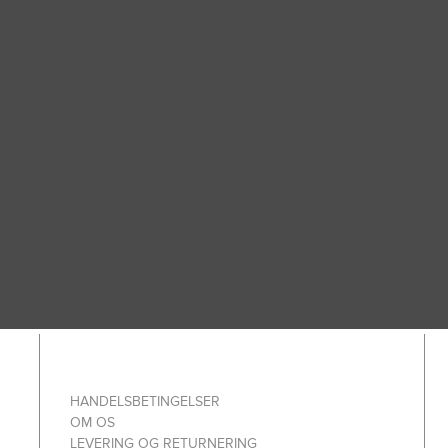
HANDELSBETINGELSER
OM OS
LEVERING OG RETURNERING