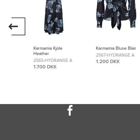
Karmamia Bluse Blair
Karmamia Bukser
Lou
2567-HYDRANGE A
GE A
2566-HYDRANGE A
1.200 DKK
1.300 DKK