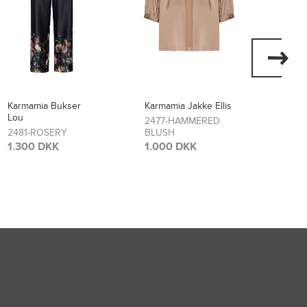
Karmamia Jakke Ellis
Karmamia Kjole Layla
Karma
Flore
2477-HAMMERED
2474-SCARLETT
BLUSH
FLOWER
2473
BLO
1.000 DKK
1.700 DKK
1.70