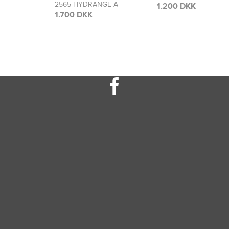
GE A
2566-HYDRANGE A
1.200 DKK
1.300 DKK