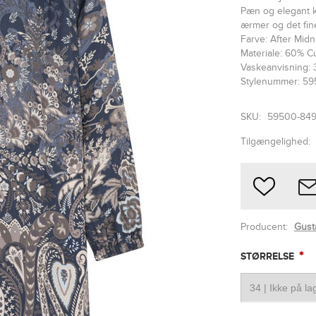
Pæn og elegant k
ærmer og det fine
Farve: After Midni
Materiale: 60% C
Vaskeanvisning: 
Stylenummer: 5
SKU:
59500-84
Tilgængelighed:
Producent:
Gust
*
STØRRELSE