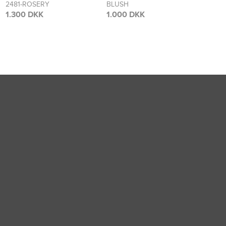
BLUSH
FLOWER
2473
BLO
1.000 DKK
1.700 DKK
1.70