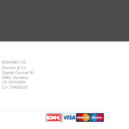
KONTAKT OS
Duckert & Co
Egedal Centret 16
3660 Stenløse
Tlf: 47173959
Cvr: 31493625