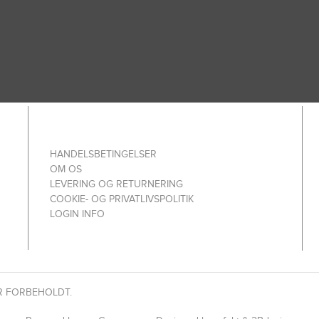
HANDELSBETINGELSER
OM OS
LEVERING OG RETURNERING
COOKIE- OG PRIVATLIVSPOLITIK
LOGIN INFO
R FORBEHOLDT.