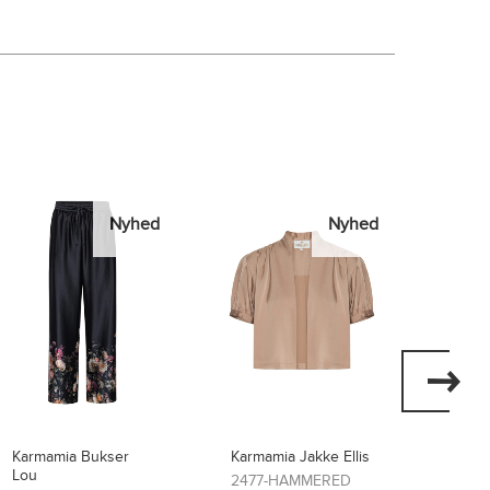
Nyhed
Nyhed
Karmamia Jakke Ellis
Karmamia Kjole Layla
Karma
Flore
2477-HAMMERED
2474-SCARLETT