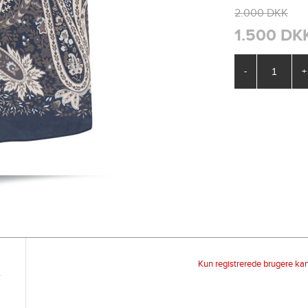
2.000 DKK
1.500 DK
-
+
Kun registrerede brugere ka