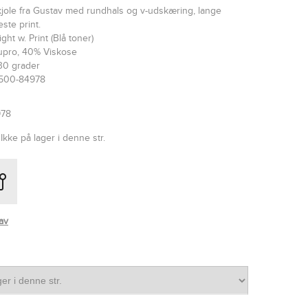
jole fra Gustav med rundhals og v-udskæring, lange
ste print.
ght w. Print (Blå toner)
upro, 40% Viskose
30 grader
9500-84978
978
Ikke på lager i denne str.
av