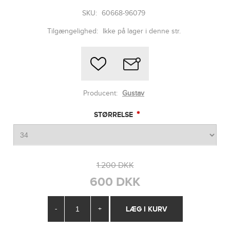
SKU:
60668-96079
Tilgængelighed:
Ikke på lager i denne str.
Producent:
Gustav
*
STØRRELSE
1.200 DKK
600 DKK
-
+