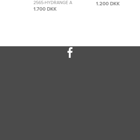
GE A
2566-HYDRANGE A
1.200 DKK
1.300 DKK