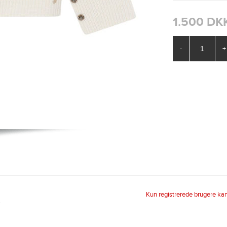
1.500 DK
-
+
Kun registrerede brugere ka