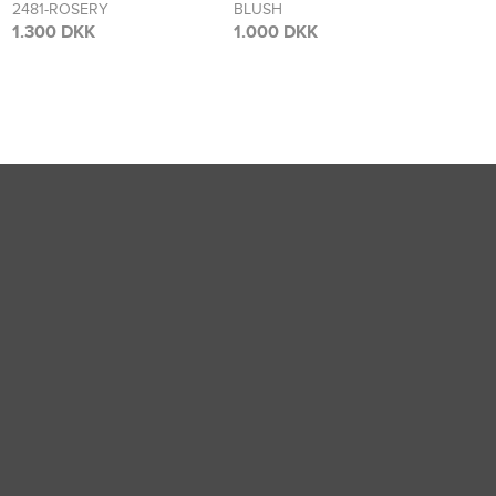
BLUSH
FLOWER
2473
BLO
1.000 DKK
1.700 DKK
1.70