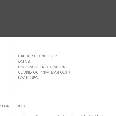
HANDELSBETINGELSER
OM OS
LEVERING OG RETURNERING
COOKIE- OG PRIVATLIVSPOLITIK
LOGIN INFO
R FORBEHOLDT.