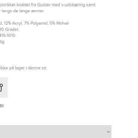
ribstrikket kvalitet fra Gustav med v-udskæring samt
 langs de lange ærmer.
d, 12% Acryl, 7% Polyamid, 5% Mohair
30 Grader.
415-1010
lig
Ikke på lager i denne str.
av