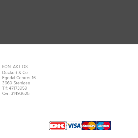
KONTAKT OS
Duckert & Co
Egedal Centret 16
3660 Stenløse
Tlf: 47173959
Cvr: 31493625