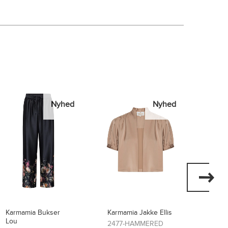
Nyhed
Nyhed
Karmamia Jakke Ellis
Karmamia Kjole Layla
Karma
Flore
2477-HAMMERED
2474-SCARLETT