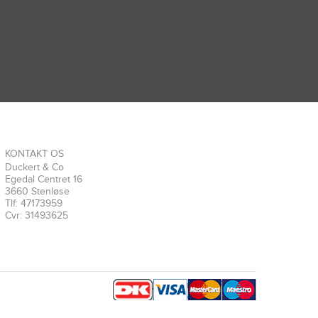
KONTAKT OS
Duckert & Co
Egedal Centret 16
3660 Stenløse
Tlf: 47173959
Cvr: 31493625