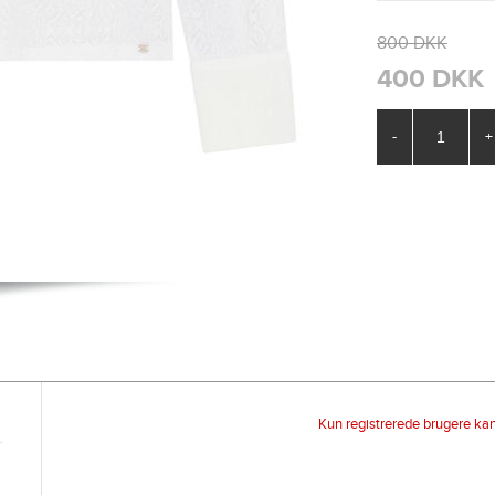
800 DKK
400 DKK
-
+
Kun registrerede brugere ka