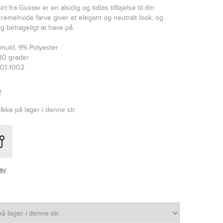
 fra Gustav er en alsidig og tidløs tilføjelse til din
remehvide farve giver et elegant og neutralt look, og
 og behageligt at have på.
omuld, 9% Polyester
30 grader
01-1002
2
Ikke på lager i denne str.
av