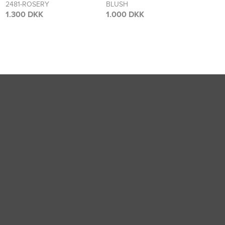
BLUSH
FLOWER
2473
BLO
1.000 DKK
1.700 DKK
1.70