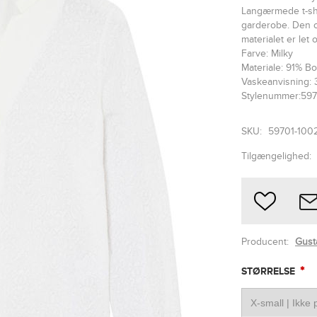
Langærmede t-shirt
garderobe. Den c
materialet er let
Farve: Milky
Materiale: 91% B
Vaskeanvisning: 
Stylenummer:597
SKU:
59701-100
Tilgængelighed:
Producent:
Gust
*
STØRRELSE