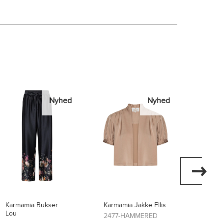
Nyhed
Nyhed
Karmamia Jakke Ellis
Karmamia Kjole Layla
Karma
Flore
2477-HAMMERED
2474-SCARLETT