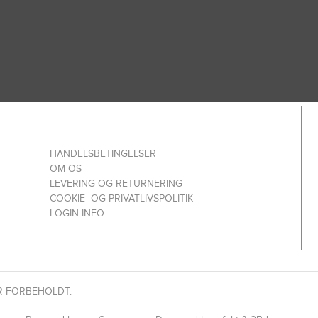
HANDELSBETINGELSER
OM OS
LEVERING OG RETURNERING
COOKIE- OG PRIVATLIVSPOLITIK
LOGIN INFO
R FORBEHOLDT.