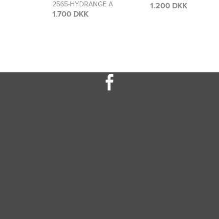
GE A
2566-HYDRANGE A
1.200 DKK
1.300 DKK