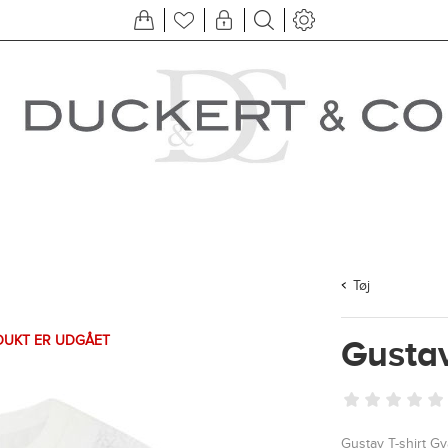
Tøj
DUKT ER UDGÅET
Gustav
Gustav T-shirt Gy