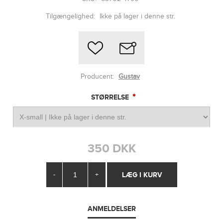
Tilgængelighed:
Ikke på lager i denne str.
Producent:
Gustav
*
STØRRELSE
350 DKK
-
+
ANMELDELSER