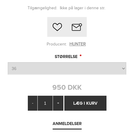
Tilgængelighed:
Ikke på lager i denne str.
Producent:
HUNTER
*
STØRRELSE
950 DKK
-
+
ANMELDELSER