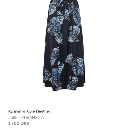
ther
Karmamia Bluse Bl
A
2567-HYDRANGE
1.200 DKK