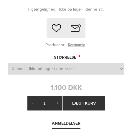
Tilgængelighed:
Ikke på lager i denne str.
Producent:
Karmamia
*
STØRRELSE
1.100 DKK
-
+
ANMELDELSER