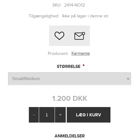
SKU:
2414-NO12
Tilgængelighed:
Ikke på lager i denne str.
Producent:
Karmamia
*
STØRRELSE
1.200 DKK
-
+
ANMELDELSER