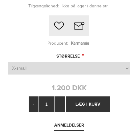
Tilgængelighed:
Ikke på lager i denne str.
Producent:
Karmamia
*
STØRRELSE
1.200 DKK
-
+
ANMELDELSER