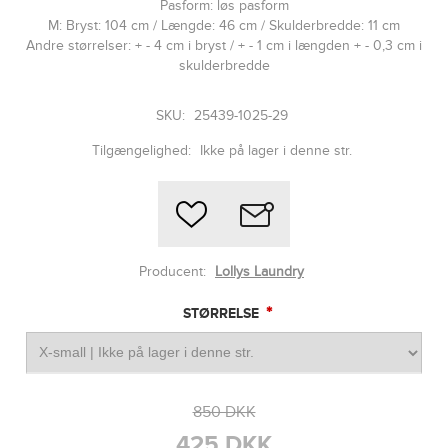
Pasform: løs pasform
M: Bryst: 104 cm / Længde: 46 cm / Skulderbredde: 11 cm
Andre størrelser: + - 4 cm i bryst / + - 1 cm i længden + - 0,3 cm i
skulderbredde
SKU:
25439-1025-29
Tilgængelighed:
Ikke på lager i denne str.
Producent:
Lollys Laundry
*
STØRRELSE
850 DKK
425 DKK