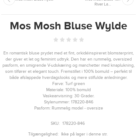
River La...
Mos Mosh Bluse Wylde
En romantisk bluse prydet med et fint, orkidéinspireret blomsterprint,
der giver et let og feminint udtryk. Den har en rummelig, oversized
pasform, en smigrende V-udskæring og manchetter med knaplukning,
som tilfører et elegant touch. Fremstillet i 100% bomuld – perfekt til
både afslappede hverdagslooks og mere stilfulde anledninger.
Farve: Turf green
Materiale: 100% bomuld
Vaskeanvisning: 30 Grader.
Stylenummer: 178220-846
Pasform: Rummelig model - oversize
SKU:
178220-846
Tilgængelighed:
Ikke på lager i denne str.