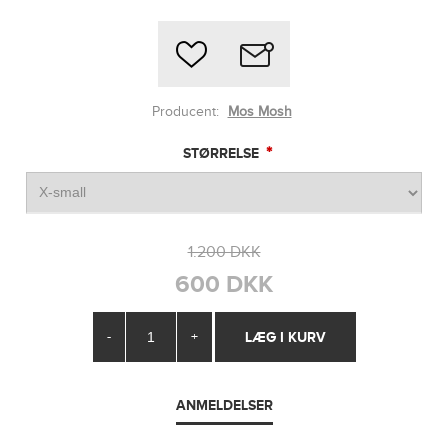
Producent:
Mos Mosh
*
STØRRELSE
1.200 DKK
600 DKK
-
+
ANMELDELSER