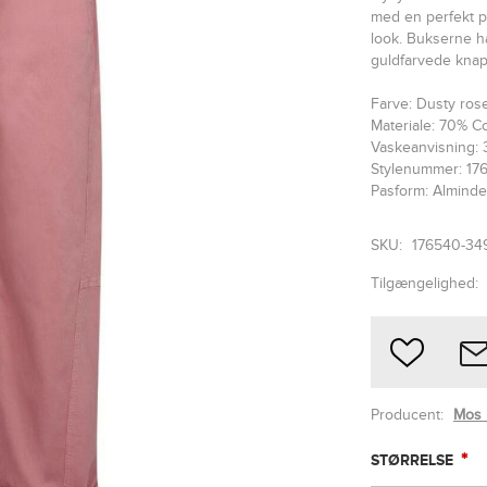
med en perfekt pa
look. Bukserne ha
guldfarvede knapp
Farve: Dusty ros
Materiale: 70% C
Vaskeanvisning: 
Stylenummer: 17
Pasform: Alminde
SKU:
176540-34
Tilgængelighed:
Producent:
Mos
*
STØRRELSE