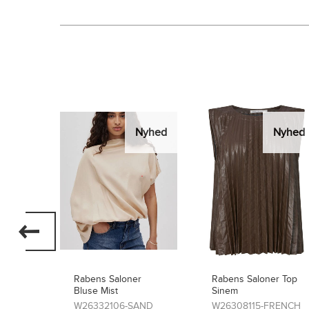
Nyhed
Nyhed
Nyhed
r
Rabens Saloner Top
rabens Saloner
Sinem
Nederdel Simonia
AND
W26308115-FRENCH
W26308114-FRENCH