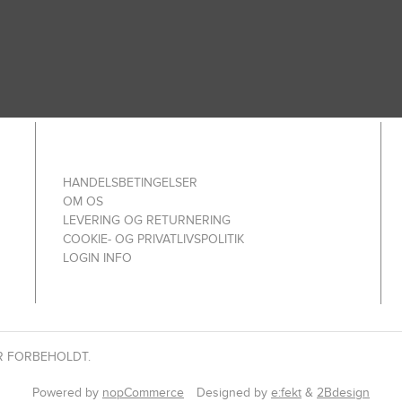
HANDELSBETINGELSER
OM OS
LEVERING OG RETURNERING
COOKIE- OG PRIVATLIVSPOLITIK
LOGIN INFO
R FORBEHOLDT.
Powered by
nopCommerce
Designed by
e:fekt
&
2Bdesign