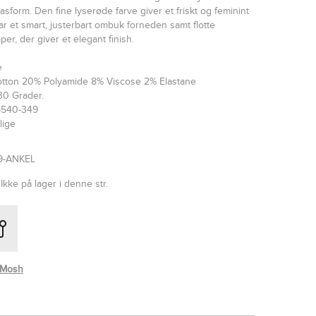
sform. Den fine lyserøde farve giver et friskt og feminint
r et smart, justerbart ombuk forneden samt flotte
er, der giver et elegant finish.
e
otton 20% Polyamide 8% Viscose 2% Elastane
30 Grader.
6540-349
lige
9-ANKEL
Ikke på lager i denne str.
 Mosh