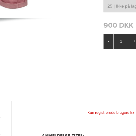
900 DKK
-
+
Kun registrerede brugere ka
ANMELDELSE TITEL: