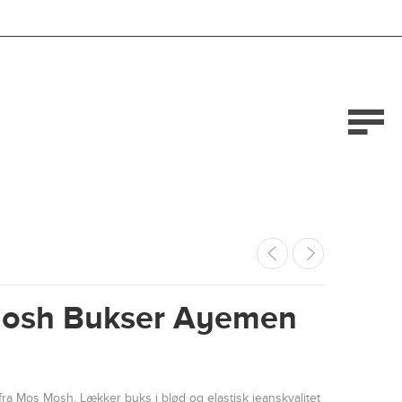
osh Bukser Ayemen
ra Mos Mosh. Lækker buks i blød og elastisk jeanskvalitet