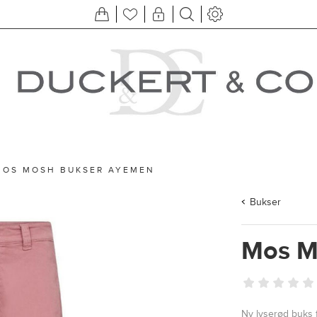
MOS MOSH BUKSER AYEMEN
Bukser
Mos M
Ny lyserød buks f