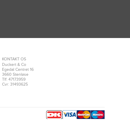
KONTAKT OS
Duckert & Co
Egedal Centret 16
3660 Stenløse
Tlf: 47173959
Cvr: 31493625