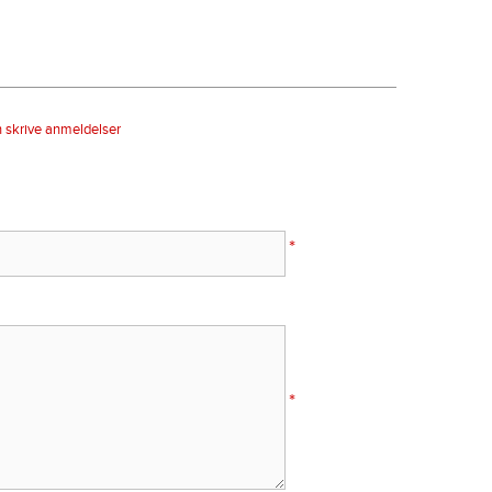
n skrive anmeldelser
*
*