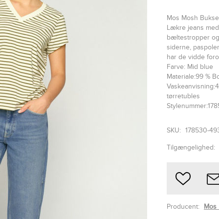
Mos Mosh Bukse
Lækre jeans med 
bæltestropper og
siderne, paspole
har de vidde for
Farve: Mid blue
Materiale:99 % Bo
Vaskeanvisning:40
tørretubles
Stylenummer:17
SKU:
178530-49
Tilgængelighed:
Producent:
Mos