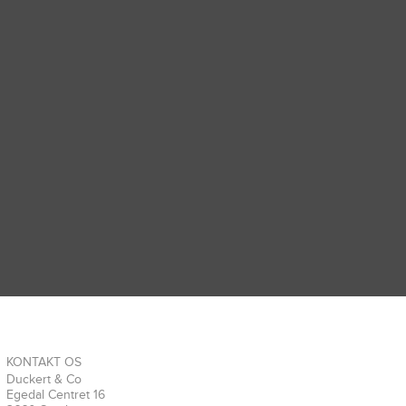
KONTAKT OS
Duckert & Co
Egedal Centret 16