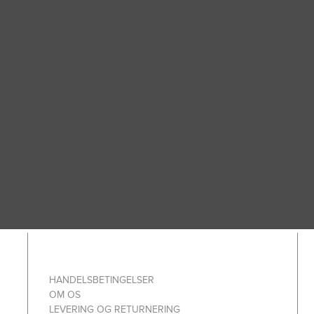
HANDELSBETINGELSER
OM OS
LEVERING OG RETURNERING