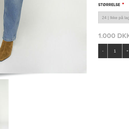
*
STØRRELSE
1.000 DK
-
+