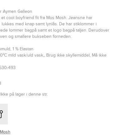
r Aymen Galleon
et cool boyfriend fit fra Mos Mosh. Jeansne har
 lukkes med knap samt lynlås. De har stiklommer i
rede lommer bagpå samt et logo bagpå taljen. Derudover
oven og smallere bukseben forneden.
muld, 1 % Elastan
°C mild vask/uld vask,, Brug ikke skyllemiddel, Må ikke
8530-493
3
Ikke på lager i denne str.
 Mosh