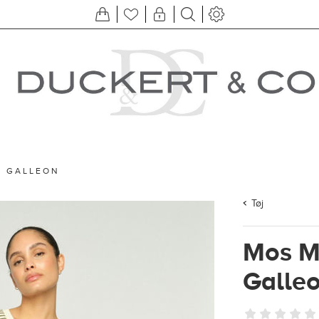
N GALLEON
Tøj
Mos M
Galle