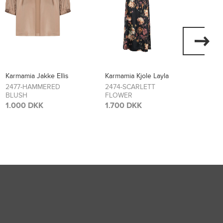
Karmamia Jakke Ellis
Karmamia Kjole Layla
Karma
Flore
2477-HAMMERED
2474-SCARLETT
BLUSH
FLOWER
2473
BLO
1.000 DKK
1.700 DKK
1.70