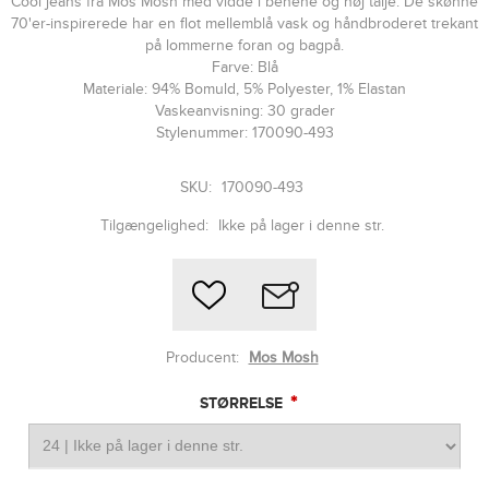
Cool jeans fra Mos Mosh med vidde i benene og høj talje. De skønne
70'er-inspirerede har en flot mellemblå vask og håndbroderet trekant
på lommerne foran og bagpå.
Farve: Blå
Materiale: 94% Bomuld, 5% Polyester, 1% Elastan
Vaskeanvisning: 30 grader
Stylenummer: 170090-493
SKU:
170090-493
Tilgængelighed:
Ikke på lager i denne str.
Producent:
Mos Mosh
*
STØRRELSE