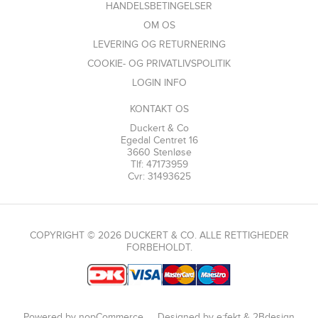
HANDELSBETINGELSER
OM OS
LEVERING OG RETURNERING
COOKIE- OG PRIVATLIVSPOLITIK
LOGIN INFO
KONTAKT OS
Duckert & Co
Egedal Centret 16
3660 Stenløse
Tlf: 47173959
Cvr: 31493625
COPYRIGHT © 2026 DUCKERT & CO. ALLE RETTIGHEDER
FORBEHOLDT.
Powered by
nopCommerce
Designed by
e:fekt
&
2Bdesign