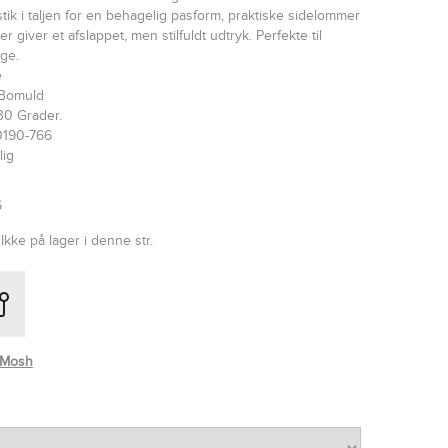
tik i taljen for en behagelig pasform, praktiske sidelommer
der giver et afslappet, men stilfuldt udtryk. Perfekte til
ge.
e
 Bomuld
30 Grader.
0190-766
lig
6
Ikke på lager i denne str.
 Mosh