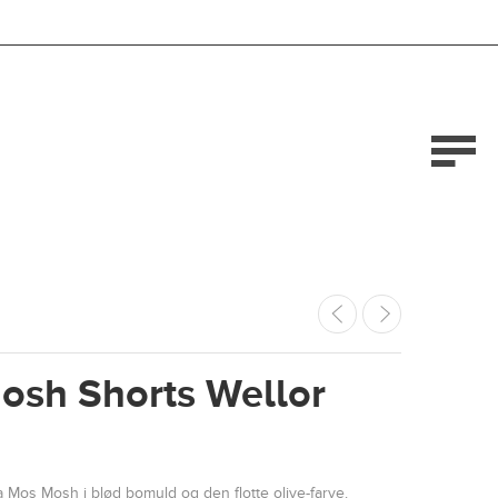
osh Shorts Wellor
 Mos Mosh i blød bomuld og den flotte olive-farve.