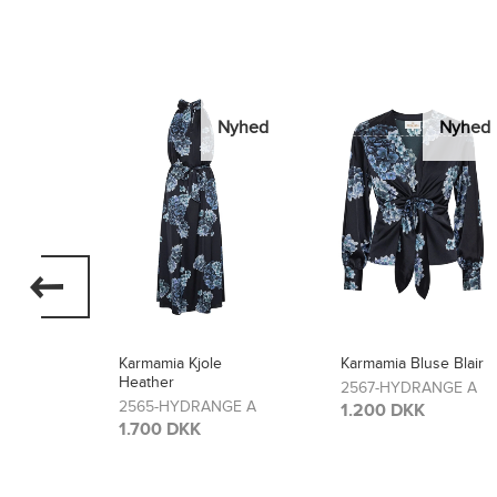
Nyhed
Nyhed
Nyhed
Karmamia Bluse Blair
Karmamia Bukser
Lou
2567-HYDRANGE A
GE A
2566-HYDRANGE A
1.200 DKK
1.300 DKK