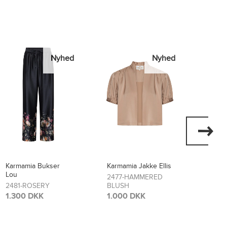
Nyhed
Nyhed
Karmamia Jakke Ellis
Karmamia Kjole Layla
Karma
Flore
2477-HAMMERED
2474-SCARLETT
BLUSH
FLOWER
2473
BLO
1.000 DKK
1.700 DKK
1.70