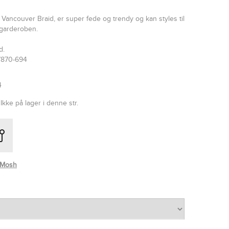
Vancouver Braid, er super fede og trendy og kan styles til
 garderoben.
d.
7870-694
4
Ikke på lager i denne str.
 Mosh