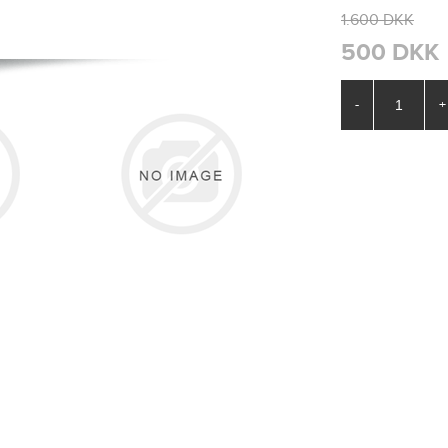
1.600 DKK
500 DKK
-
+