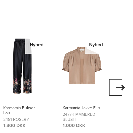
Nyhed
Nyhed
Karmamia Jakke Ellis
Karmamia Kjole Layla
Karma
Flore
2477-HAMMERED
2474-SCARLETT
BLUSH
FLOWER
2473
BLO
1.000 DKK
1.700 DKK
1.70