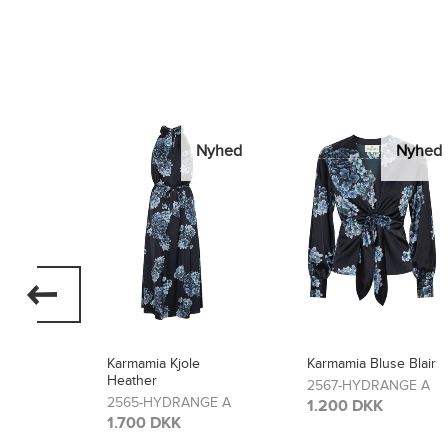
Nyhed
Nyhed
Nyhed
Karmamia Bluse Blair
Karmamia Bukser
Lou
2567-HYDRANGE A
GE A
2566-HYDRANGE A
1.200 DKK
1.300 DKK