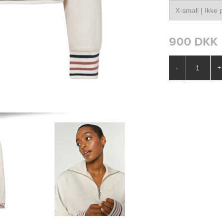
900 DKK
-
+