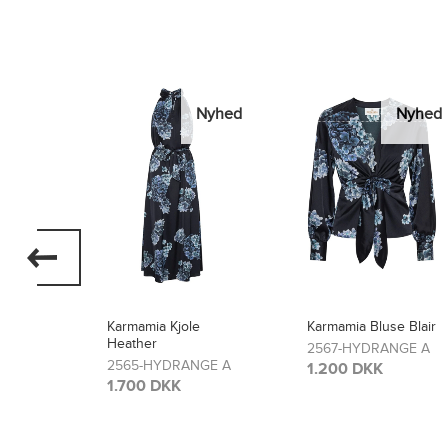
Nyhed
Nyhed
Nyhed
Karmamia Bluse Blair
Karmamia Bukser
Lou
2567-HYDRANGE A
GE A
2566-HYDRANGE A
1.200 DKK
1.300 DKK