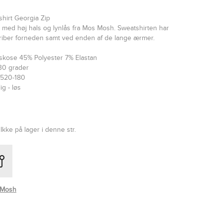
hirt Georgia Zip
t med høj hals og lynlås fra Mos Mosh. Sweatshirten har
triber forneden samt ved enden af de lange ærmer.
iskose 45% Polyester 7% Elastan
30 grader
7520-180
ig - løs
0
Ikke på lager i denne str.
 Mosh