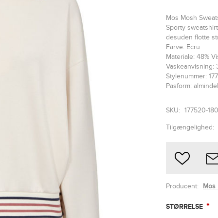
Mos Mosh Sweats
Sporty sweatshir
desuden flotte s
Farve: Ecru
Materiale: 48% V
Vaskeanvisning: 
Stylenummer: 17
Pasform: almindel
SKU:
177520-18
Tilgængelighed:
Producent:
Mos
*
STØRRELSE