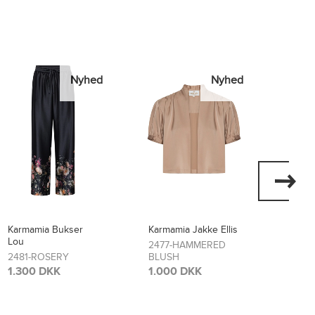
Nyhed
Nyhed
Karmamia Jakke Ellis
Karmamia Kjole Layla
Karma
Flore
2477-HAMMERED
2474-SCARLETT
BLUSH
FLOWER
2473
BLO
1.000 DKK
1.700 DKK
1.70