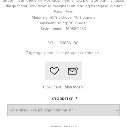
Super fint tørklæde fra Mos Mosh med smukt blomster print i smukke
blålige farver. Tørklædet er designet i en blød og behagelig kvalitet.
Farve: Ecru
Materiale: 60% viskose, 40% bomuld
Vaskeanvisning: 30 Grader.
Stylenummer: 169880-180
SKU:
169880-180
Tilgængelighed:
Ikke på lager i denne str.
Producent:
Mos Mosh
*
STØRRELSE