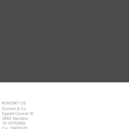
KONTAKT OS
Duckert & Co
Egedal Centret 16
3660 Stenløse
Tlf: 47173959
Cvr: 31493625