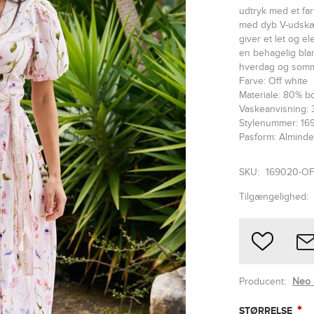
udtryk med et far
med dyb V-udskær
giver et let og el
en behagelig blan
hverdag og somme
Farve: Off white
Materiale: 80% b
Vaskeanvisning: 
Stylenummer: 1
Pasform: Alminde
SKU:
169020-O
Tilgængelighed:
Producent:
Neo 
*
STØRRELSE