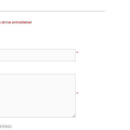
n skrive anmeldelser
*
*
ERING: