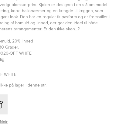
verigt blomsterprint. Kjolen er designet i en slå-om model
ing, korte ballonærmer og en længde til læggen, som
egant look. Den har en regular fit pasform og er fremstillet i
ding af bomuld og linned, der gør den ideel til både
rens arrangementer. Er den ikke skøn...?
omuld, 20% linned
30 Grader.
69020-OFF WHITE
lig
FF WHITE
Ikke på lager i denne str.
Noir