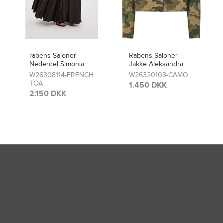
Rabens Saloner
rabens Saloner
Jakke Aleksandra
Bukser Niva
W26320103-CAMO
W26320101-CAMO
1.450 DKK
1.400 DKK