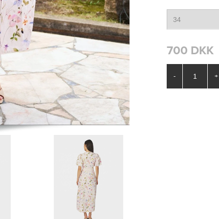
700 DKK
-
+