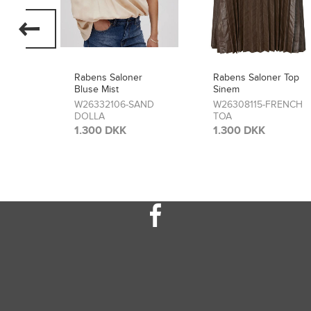
r
Rabens Saloner Top
rabens Saloner
Sinem
Nederdel Simonia
AND
W26308115-FRENCH
W26308114-FRENCH
TOA
TOA
1.300 DKK
2.150 DKK