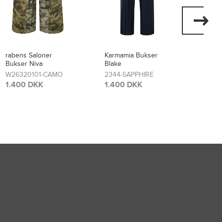
Karmamia Bukser
Karmamia Nederdel
Karma
Blake
Savannah
2228-
2344-SAPPHIRE
2478-CROWN BLUE
1.20
1.400 DKK
1.700 DKK