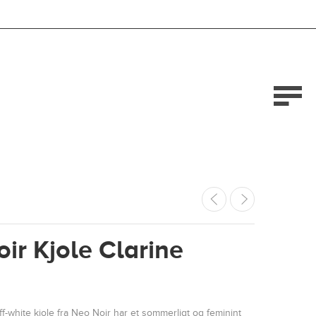
ir Kjole Clarine
-white kjole fra Neo Noir har et sommerligt og feminint