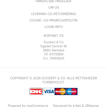
HANDELSBETINGELSER
OM OS
LEVERING OG RETURNERING
COOKIE- OG PRIVATLIVSPOLITIK
LOGIN INFO
KONTAKT OS
Duckert & Co
Egedal Centret 16
3660 Stenløse
Tlf: 47173959
Cvr: 31493625
COPYRIGHT © 2026 DUCKERT & CO. ALLE RETTIGHEDER
FORBEHOLDT.
Powered by
nopCommerce
Designed by
e:fekt
&
2Bdesign