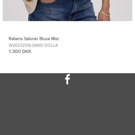
Rabens Saloner Top Sinem
W26308115-FRENCH TOA
1.300 DKK