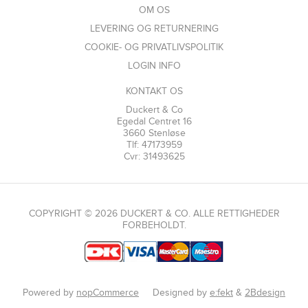
OM OS
LEVERING OG RETURNERING
COOKIE- OG PRIVATLIVSPOLITIK
LOGIN INFO
KONTAKT OS
Duckert & Co
Egedal Centret 16
3660 Stenløse
Tlf: 47173959
Cvr: 31493625
COPYRIGHT © 2026 DUCKERT & CO. ALLE RETTIGHEDER
FORBEHOLDT.
Powered by
nopCommerce
Designed by
e:fekt
&
2Bdesign