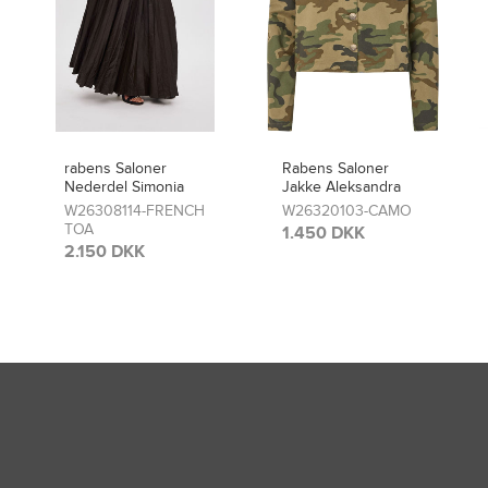
Rabens Saloner
rabens Saloner
Jakke Aleksandra
Bukser Niva
W26320103-CAMO
W26320101-CAMO
1.450 DKK
1.400 DKK