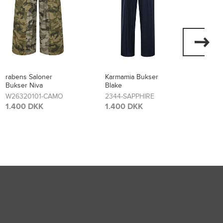
Karmamia Bukser
Karmamia Nederdel
Karma
Blake
Savannah
2228-
2344-SAPPHIRE
2478-CROWN BLUE
1.20
1.400 DKK
1.700 DKK