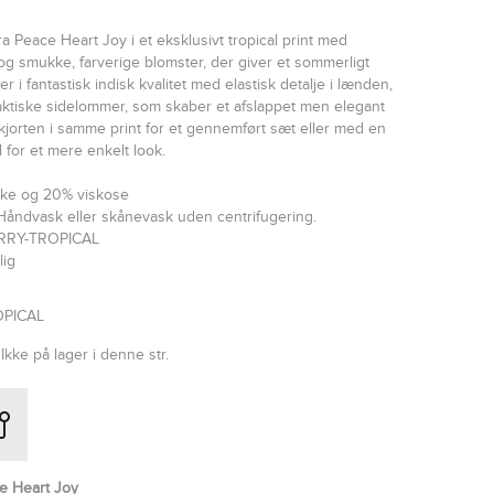
 Peace Heart Joy i et eksklusivt tropical print med
g smukke, farverige blomster, der giver et sommerligt
r i fantastisk indisk kvalitet med elastisk detalje i lænden,
ktiske sidelommer, som skaber et afslappet men elegant
kjorten i samme print for et gennemført sæt eller med en
 for et mere enkelt look.
ilke og 20% viskose
Håndvask eller skånevask uden centrifugering.
ERRY-TROPICAL
lig
OPICAL
Ikke på lager i denne str.
e Heart Joy