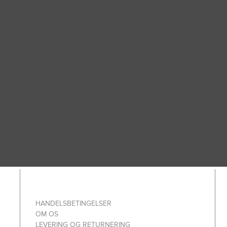
HANDELSBETINGELSER
OM OS
LEVERING OG RETURNERING