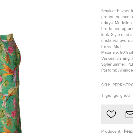
Smukke bukser fra
grønne nuancer o
udtryk. Modellen e
brede ben og pra
look. Style med s
ensfarvet overdel
Farve: Multi
Materiale: 80% s
Vaskeanvisning: 
Stylenummer: P
Pasform: Alminde
SKU:
PERRY-TR
Tilgængelighed:
Producent:
Peac