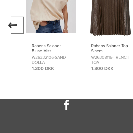
r
Rabens Saloner Top
rabens Saloner
Sinem
Nederdel Simonia
AND
W26308115-FRENCH
W26308114-FRENCH
TOA
TOA
1.300 DKK
2.150 DKK