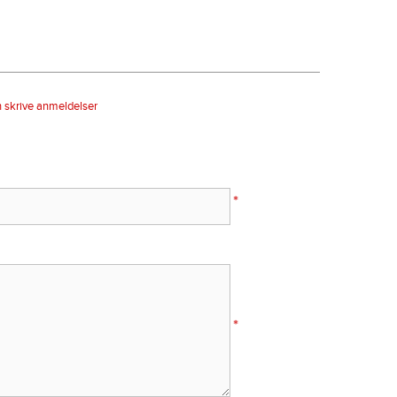
n skrive anmeldelser
*
*