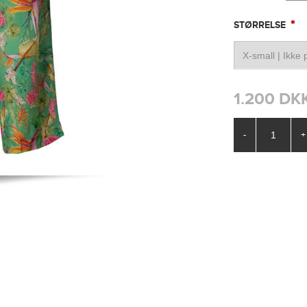
*
STØRRELSE
1.200 DK
-
+