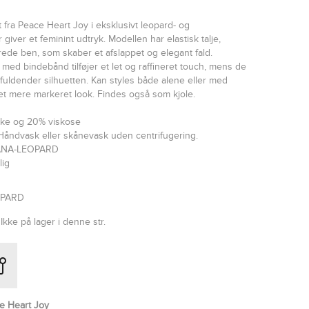
t fra Peace Heart Joy i eksklusivt leopard- og
 giver et feminint udtryk. Modellen har elastisk talje,
ede ben, som skaber et afslappet og elegant fald.
ed bindebånd tilføjer et let og raffineret touch, mens de
fuldender silhuetten. Kan styles både alene eller med
r et mere markeret look. Findes også som kjole.
ilke og 20% viskose
Håndvask eller skånevask uden centrifugering.
IANA-LEOPARD
lig
OPARD
Ikke på lager i denne str.
e Heart Joy