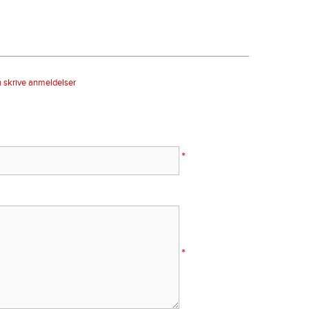
n skrive anmeldelser
*
*