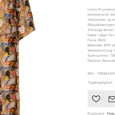
Loose fit jumpsui
blomsterprint, der
sidelommer og br
Bådudskæringen m
3/4-lange ærmer 
bælte i taljen fo
Farve: Multi
Materiale: 80% s
Vaskeanvisning: 
Stylenummer: T
Pasform: Alminde
SKU:
TIANA-LE
Tilgængelighed:
Producent:
Peac