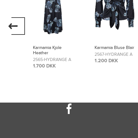
Karmamia Bluse Blair
Karmamia Bukser
Lou
2567-HYDRANGE A
GE A
2566-HYDRANGE A
1.200 DKK
1.300 DKK