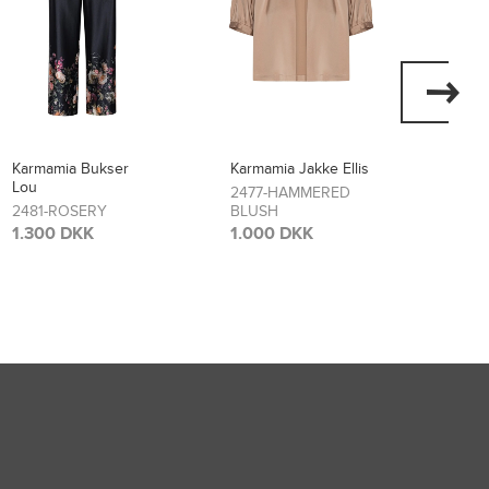
Karmamia Jakke Ellis
Karmamia Kjole Layla
Karma
Flore
2477-HAMMERED
2474-SCARLETT
BLUSH
FLOWER
2473
BLO
1.000 DKK
1.700 DKK
1.70