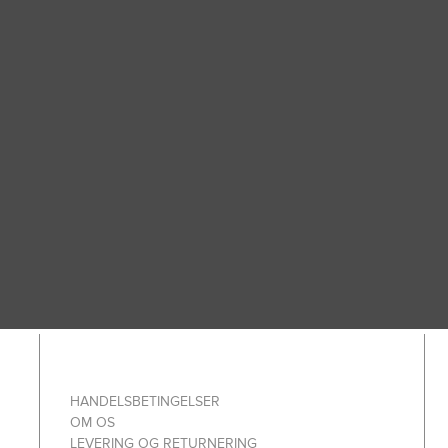
HANDELSBETINGELSER
OM OS
LEVERING OG RETURNERING