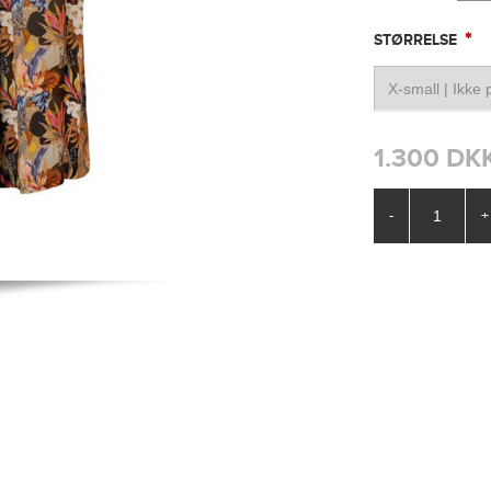
*
STØRRELSE
1.300 DK
-
+