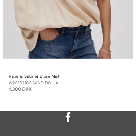
ens Saloner Bluse Mist
R
6332106-SAND DOLLA
W
300 DKK
1